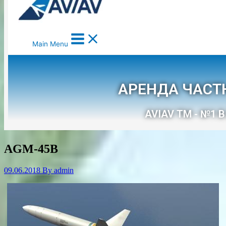
AGM-45B
09.06.2018
By
admin