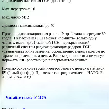
Управление: пассивная ГСН (до 21 типа)
Мах. перегрузка: 16
Мах. число М: 2
Дальность максимальная: до 40
Противорадиолокационная ракета. Разработана в середине 60
годов. Т.к пассивная ГСН может «помнить» только одну
частоту, имеет до 21 сменной ГСН, перекрывающий
различный спектры радиоизлучающих радаров. ГСН
устанавливается на земле непосредственно перед вылетом по
заранее определенным целям. Ракеты данного типа не могут
поражать РЛС работающие в прерывистом режиме.
Помимо основной версии имеется ракета с целеуказательной
БЧ (белый фосфор). Применяется с ряда самолетов НАТО: F-
4J, F-16, А-7 и т.д.
Читайте также
F-117A