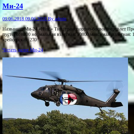
Ми-24
09.06.2018
09.06.2018
By
admin
Название: Mи-24 «Hind» Тип: транспортно-боевой вертолет Прои
пустого: 8200 нормальная взлетная: 10800 максимал. взлетная: 
крейсерская: 270
Читать далее
Ми-24