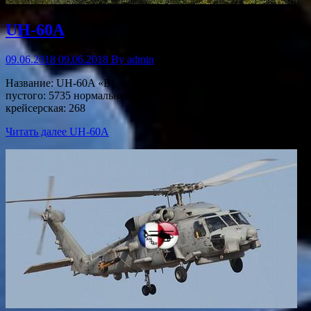
UH-60A
09.06.2018
09.06.2018
By
admin
Название: UH-60A «Black Hawk» Тип: многоцелевой вертолет Про
пустого: 5735 нормальная взлетная: 9260 максимал. взлетная: 9
крейсерская: 268
Читать далее
UH-60A