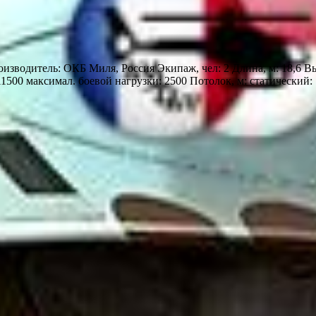
зводитель: ОКБ Миля, Россия Экипаж, чел: 2 Длина, м: 18,6 Выс
11500 максимал. боевой нагрузки: 2500 Потолок, м: статический: