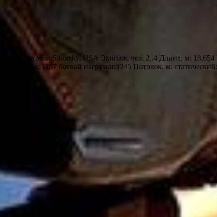
изводитель: Sikorsky, USA Экипаж, чел: 2..4 Длина, м: 18,654 В
980 топлива: 1157 боевой нагрузки:4245 Потолок, м: статический