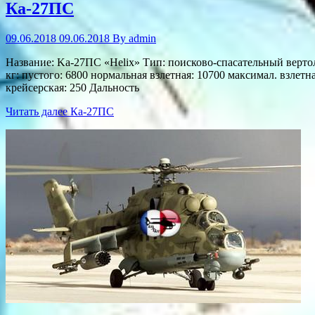
Ка-27ПС
09.06.2018
09.06.2018
By
admin
Название: Ka-27ПС «Helix» Тип: поисково-спасательный вертол
кг: пустого: 6800 нормальная взлетная: 10700 максимал. взлетн
крейсерская: 250 Дальность
Читать далее
Ка-27ПС