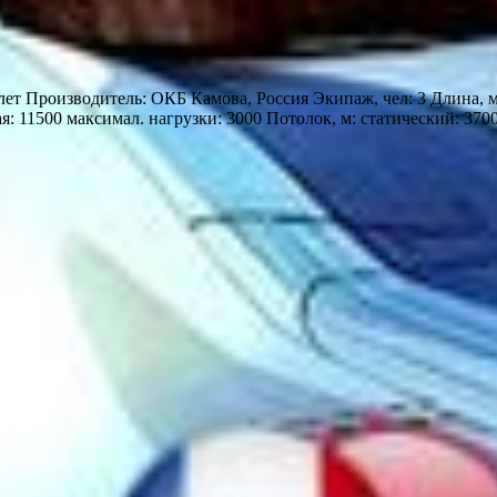
ет Производитель: ОКБ Камова, Россия Экипаж, чел: 3 Длина, м:
ая: 11500 максимал. нагрузки: 3000 Потолок, м: статический: 37