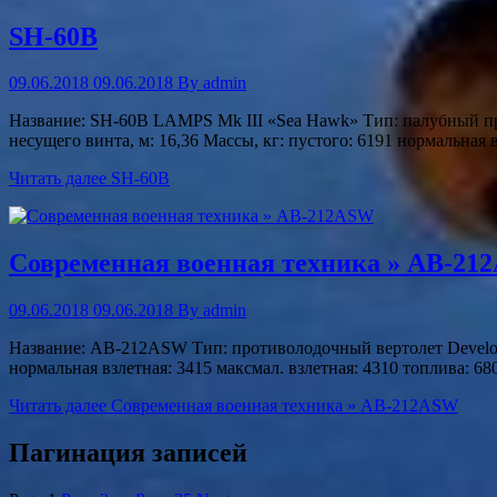
SH-60B
09.06.2018
09.06.2018
By
admin
Название: SH-60B LAMPS Mk III «Sea Hawk» Тип: палубный прот
несущего винта, м: 16,36 Массы, кг: пустого: 6191 нормальная 
Читать далее
SH-60B
Современная военная техника » AB-21
09.06.2018
09.06.2018
By
admin
Название: AB-212ASW Тип: противолодочный вертолет Developed: 
нормальная взлетная: 3415 максмал. взлетная: 4310 топлива: 68
Читать далее
Современная военная техника » AB-212ASW
Пагинация записей