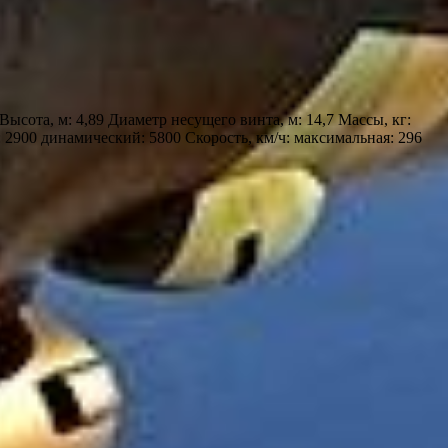
ысота, м: 4,89 Диаметр несущего винта, м: 14,7 Массы, кг:
: 2900 динамический: 5800 Скорость, км/ч: максимальная: 296