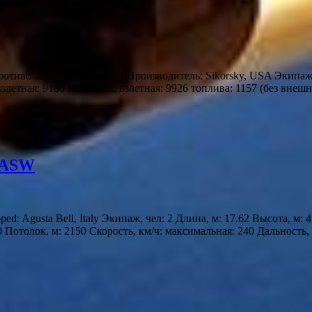
иволодочный вертолет Производитель: Sikorsky, USA Экипаж, че
взлетная: 9180 максимал. взлетная: 9926 топлива: 1157 (без внеш
2ASW
Agusta Bell, Italy Экипаж, чел: 2 Длина, м: 17.62 Высота, м: 4
0 Потолок, м: 2150 Скорость, км/ч: максимальная: 240 Дальность