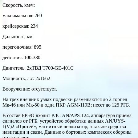
Скорость, км/ч:
максимальная: 269
крейсерская: 234
Дальность, км:
перегоночная: 895
действия: 100-380
Двигатель: 2хТВД Т700-GЕ-401С
Мощность, л.с: 2х1662
Вооружение: отсутствует.
На трех внешних узлах подвески размещаются до 2 торпед
Мк-46 или Мк-50 и одна ПКР АGM-119В; несет до 125 РГБ.
В состав БРЭО входит РЛС АN/АPS-124, аппаратура приема
сигналов от РГБ, устройство обработки данных АN/UYS-
1(V)2 «Протей», магнитный анализатор, а так же средства
навигации и связи. Данные о бортовых комплексах обороны
отсутствуют.