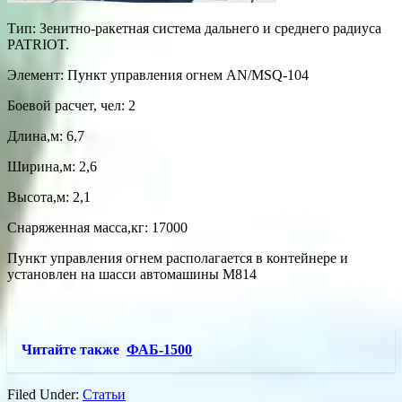
Тип: Зенитно-ракетная система дальнего и среднего радиуса
PATRIOT.
Элемент: Пункт управления огнем AN/MSQ-104
Боевой расчет, чел: 2
Длина,м: 6,7
Ширина,м: 2,6
Высота,м: 2,1
Снаряженная масса,кг: 17000
Пункт управления огнем располагается в контейнере и
установлен на шасси автомашины М814
Читайте также
ФАБ-1500
Filed Under:
Статьи