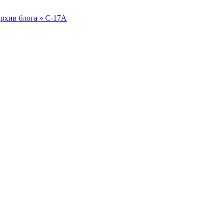
рхив блога » C-17A