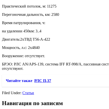
Практический потолок, м: 11275
Перегоночная дальность, км: 2580
Время патрулирования, ч:
на удалении 450км: 3..4
Двигатель:2хТВД Т56-А-422
Мощность, л.с: 2х4840
Вооружение: отсутствует.
БРЭО: РЛС АN/АPS-139, система IFF RT-998/А, пассивная сист
отсутствуют.
Читайте также
РЛС П-37
Filed Under:
Статьи
Навигация по записям