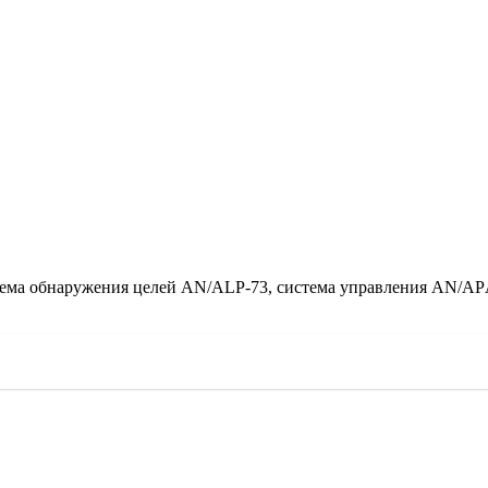
ема обнаружения целей АN/АLP-73, система управления АN/АPА-