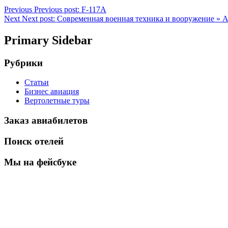
Previous
Previous post:
F-117A
Next
Next post:
Современная военная техника и вооружение » А
Primary Sidebar
Рубрики
Статьи
Бизнес авиация
Вертолетные туры
Заказ авиабилетов
Поиск отелей
Мы на фейсбуке